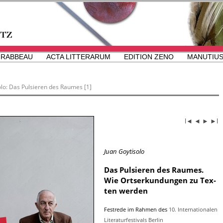
RABBEAU
ACTA LITTERARUM
EDITION ZENO
MANUTIUS
olo: Das Pulsieren des Raumes [1]
l◄
◄
►
►l
Juan Go­y­ti­so­lo
Das Pul­sie­ren des Rau­mes.
Wie Orts­er­kun­dun­gen zu Tex­
ten wer­den
Fest­re­de im Rah­men des
10. In­ter­na­tio­na­len
Li­te­ra­tur­fes­ti­vals Ber­lin