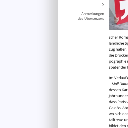
5
Anmerkungen
des Übersetzers
scher Roman
länd­li­che 
zug hal­ten,
die Dru­cke
po­gra­phie 
spä­ter der 
Im Ver­lauf
–
Moll Flan­d
des­sen Kar­
Jahr­hun­de
dass Paris 
Galdós. Aber
wo sich das
tail­treue u
bil­det den