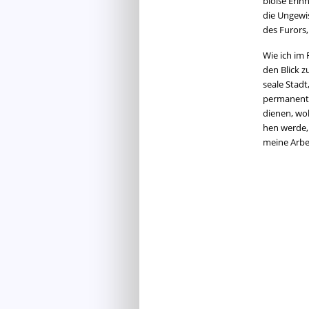
bloße Er­in­n
die Un­ge­w
des Fu­ror
Wie ich im F
den Blick z
sea­le Stadt
per­ma­nen­t
die­nen, wob
hen werde, 
meine Ar­bei