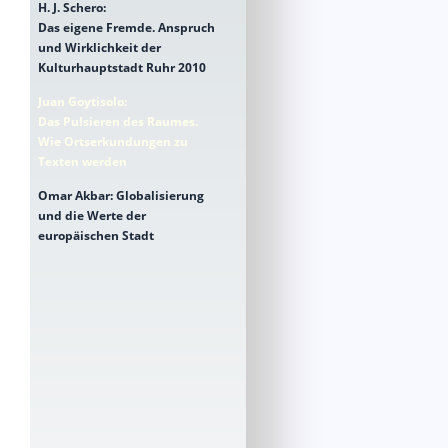
H. J. Schero:
Das eigene Fremde. Anspruch
und Wirklichkeit der
Kulturhauptstadt Ruhr 2010
Juan Goytisolo:
Das Pulsieren des Raumes.
Wie Ortserkundungen zu
Texten werden
Omar Akbar: Globalisierung
und die Werte der
europäischen Stadt