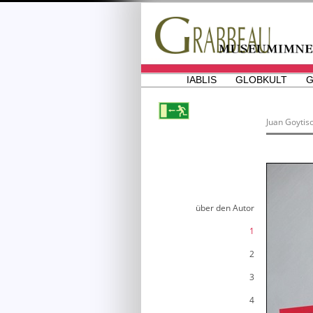
IABLIS
GLOBKULT
G
Juan Goytis
über den Autor
1
2
3
4