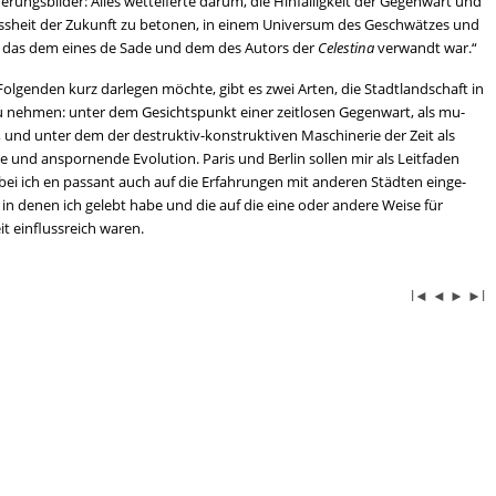
e­rungs­bil­der: Alles wett­ei­fer­te darum, die Hin­fäl­lig­keit der Ge­gen­wart und
iss­heit der Zu­kunft zu be­to­nen, in einem Uni­ver­sum des Ge­schwät­zes und
s, das dem eines de Sade und dem des Au­tors der
Ce­lesti­na
ver­wandt war.“
ol­gen­den kurz dar­le­gen möch­te, gibt es zwei Arten, die Stadt­land­schaft in
u neh­men: unter dem Ge­sichts­punkt einer zeit­lo­sen Ge­gen­wart, als mu­
, und unter dem der de­struk­tiv-kon­struk­ti­ven Ma­schi­ne­rie der Zeit als
e und an­spor­nen­de Evo­lu­ti­on. Paris und Ber­lin sol­len mir als Leit­fa­den
ei ich en pas­sant auch auf die Er­fah­run­gen mit an­de­ren Städ­ten ein­ge­
in denen ich ge­lebt habe und die auf die eine oder an­de­re Weise für
t ein­fluss­reich waren.
l◄
◄
►
►l