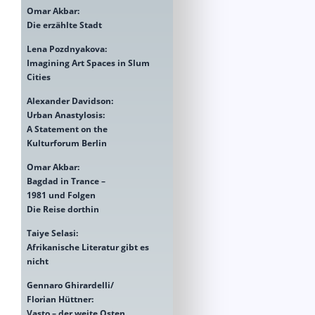
Omar Akbar:
Die erzählte Stadt
Lena Pozdnyakova:
Imagining Art Spaces in Slum
Cities
Alexander Davidson:
Urban Anastylosis:
A Statement on the
Kulturforum Berlin
Omar Akbar:
Bagdad in Trance –
1981 und Folgen
Die Reise dorthin
Taiye Selasi:
Afrikanische Literatur gibt es
nicht
Gennaro Ghirardelli/
Florian Hüttner:
Vasto – der weite Osten