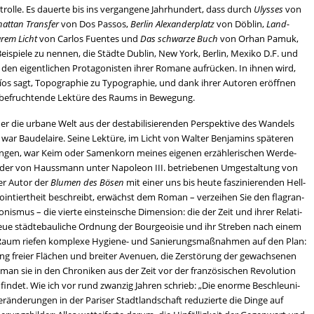
­rol­le. Es dau­er­te bis ins ver­gan­ge­ne Jahr­hun­dert, dass durch
Ulys­ses
von
at­tan Trans­fer
von Dos Pas­sos,
Ber­lin Alex­an­der­platz
von Dö­blin,
Land­
a­rem Licht
von Car­los Fu­en­tes und
Das schwar­ze Buch
von Orhan Pamuk,
Bei­spie­le zu nen­nen, die Städ­te Dub­lin, New York, Ber­lin, Me­xi­ko D.F. und
u den ei­gent­li­chen Prot­ago­nis­ten ihrer Ro­ma­ne auf­rü­cken. In ihnen wird,
íos sagt, To­po­gra­phie zu Ty­po­gra­phie, und dank ihrer Au­to­ren er­öff­nen
be­fruch­ten­de Lek­tü­re des Raums in Be­we­gung.
er die ur­ba­ne Welt aus der de­sta­bi­li­sie­ren­den Per­spek­ti­ve des Wan­dels
, war Bau­de­lai­re. Seine Lek­tü­re, im Licht von Wal­ter Ben­ja­mins spä­te­ren
n­gen, war Keim oder Sa­men­korn mei­nes ei­ge­nen er­zäh­le­ri­schen Wer­de­
der von Haus­s­mann unter Na­po­le­on III. be­trie­be­nen Um­ge­stal­tung von
der Autor der
Blu­men des Bösen
mit einer uns bis heute fas­zi­nie­ren­den Hell­
in­tiert­heit be­schreibt, er­wächst dem Roman – ver­zei­hen Sie den fla­gran­
­nis­mus – die vier­te ein­stein­sche Di­men­si­on: die der Zeit und ihrer Re­la­ti­
neue städ­te­bau­li­che Ord­nung der Bour­geoi­sie und ihr Stre­ben nach einem
n Raum rie­fen kom­ple­xe Hy­gie­ne- und Sa­nie­rungs­maß­nah­men auf den Plan:
ng frei­er Flä­chen und brei­ter Ave­nu­en, die Zer­stö­rung der ge­wach­se­nen
e man sie in den Chro­ni­ken aus der Zeit vor der fran­zö­si­schen Re­vo­lu­ti­on
t fin­det. Wie ich vor rund zwan­zig Jah­ren schrieb: „Die enor­me Be­schleu­ni­
­än­de­run­gen in der Pa­ri­ser Stadt­land­schaft re­du­zier­te die Dinge auf