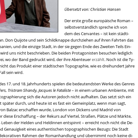
Über­setzt von: Chris­ti­an Han­sen
Der erste große eu­ro­päi­sche Roman –
selbst­ver­ständ­lich spre­che ich von
dem des Cer­van­tes – ist kein städ­ti­
. Don Qui­jo­te und sein Schild­knap­pe durch­zie­hen auf ihren Fahr­ten das
Spa­ni­en, und die ein­zi­ge Stadt, in der sie gegen Ende des Zwei­ten Teils Ein­
 wird uns nicht be­schrie­ben. Die bei­den Prot­ago­nis­ten be­su­chen le­dig­lich
­rei, wo der Band ge­druckt wird, der ihre Aben­teu­er
er­zählt
. Noch ist die Ty­
nicht das Pro­dukt einer städ­ti­schen To­po­gra­phie, wie es drei­hun­dert Jahre
Fall sein wird.
 des 17. und 18. Jahr­hun­derts spie­len die be­deu­tends­ten Werke des Gen­res
ers, Tris­tram Shan­dy, Jac­ques le Fa­ta­lis­te
– in einem ur­ba­nen Am­bi­en­te, mit
to­gra­phie­rung sich die Au­to­ren je­doch nicht auf­hal­ten. Das setzt sich ein
rt spä­ter durch, und heute ist es fast ein Ge­mein­platz, wenn man sagt,
von Balz­ac er­schaf­fen wurde, Lon­don von Di­ckens und Ma­drid von
 diese Er­schaf­fung – der Re­kurs auf Vier­tel, Stra­ßen, Plät­ze und Märk­te,
 Leben der Hel­den und Hel­din­nen ent­spinnt – er­reicht noch nicht die De­
nd Ge­nau­ig­keit eines au­then­ti­schen to­po­gra­phi­schen Be­zugs: Die Stadt
 de­ko­ra­ti­ven Rah­men der Ro­man­hand­lung und über­nimmt noch keine di­