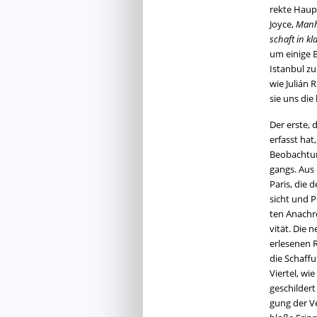
rek­te Haupt
Joyce,
Man­h
schaft in kl
um ei­ni­ge 
Is­tan­bul z
wie Julián R
sie uns die 
Der erste, d
er­fasst hat
Be­ob­ach­tu
gangs. Aus 
Paris, die 
sicht und Po
ten Ana­chro
vi­tät. Die 
er­le­se­ne
die Schaf­fu
Vier­tel, wi
ge­schil­der
gung der Ver