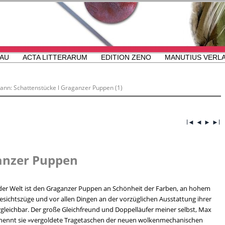
AU
ACTA LITTERARUM
EDITION ZENO
MANUTIUS VERL
nn: Schattenstücke l Graganzer Puppen (1)
l◄
◄
►
►l
anzer Puppen
 der Welt ist den Graganzer Puppen an Schönheit der Farben, an hohem
esichtszüge und vor allen Dingen an der vorzüglichen Ausstattung ihrer
rgleichbar. Der große Gleichfreund und Doppelläufer meiner selbst, Max
, nennt sie »vergoldete Tragetaschen der neuen wolkenmechanischen