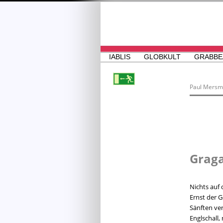
IABLIS
GLOBKULT
GRABBE
Paul Mersma
Grag
Nichts auf
Ernst der G
Sänften ve
Englschall