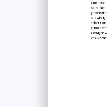
Gottheiten«
Als hinkend
geometrisc
aus winzig
selbst Göt
ja noch imm
Getragen w
vesuvische