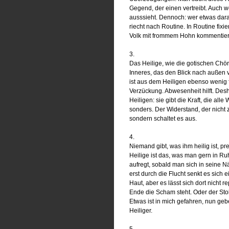
Gegend, der einen vertreibt. Auch w
ausssieht. Dennoch: wer etwas daraus
riecht nach Routine. In Routine fixie
Volk mit frommem Hohn kommentiert. 
3.
Das Heilige, wie die gotischen Chöre
Inneres, das den Blick nach außen v
ist aus dem Heiligen ebenso wenig 
Verzückung. Abwesenheit hilft. Des
Heiligen: sie gibt die Kraft, die all
sonders. Der Widerstand, der nicht z
sondern schaltet es aus.
4.
Niemand gibt, was ihm heilig ist, pr
Heilige ist das, was man gern in R
aufregt, sobald man sich in seine Nä
erst durch die Flucht senkt es sich 
Haut, aber es lässt sich dort nicht r
Ende die Scham steht. Oder der Stolz
Etwas ist in mich gefahren, nun geb
Heiliger.