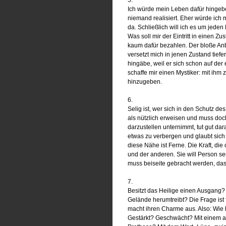
5.
Ich würde mein Leben dafür hingeben
niemand realisiert. Eher würde ich 
da. Schließlich will ich es um jeden 
Was soll mir der Eintritt in einen Z
kaum dafür bezahlen. Der bloße Anbl
versetzt mich in jenen Zustand tiefe
hingäbe, weil er sich schon auf der
schaffe mir einen Mystiker: mit ihm
hinzugeben.
6.
Selig ist, wer sich in den Schutz de
als nützlich erweisen und muss doc
darzustellen unternimmt, tut gut dara
etwas zu verbergen und glaubt sich 
diese Nähe ist Ferne. Die Kraft, die
und der anderen. Sie will Person sei
muss beiseite gebracht werden, das i
7.
Besitzt das Heilige einen Ausgang?
Gelände herumtreibt? Die Frage ist fa
macht ihren Charme aus. Also: Wie
Gestärkt? Geschwächt? Mit einem am