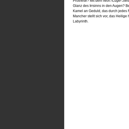
Prothese? Mit dem Wort ›Lüge‹ zwi
Glanz des Irrsinns in den Augen? B
Kamel an Geduld, das durch jedes 
Mancher stellt sich vor, das Heilige
Labyrinth.