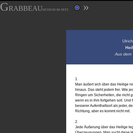
G
»
RABBEAU
MUSEUM IM NETZ
Ulric
Hei
Aus dem 
1.
Man äußert sich über das Heilige ni
hinaus. Das steht jedem frei. Wie j
Ringen um Sicherheiten, die nicht 
wenn es in ihm fortgehen soll. Und 
besserer Aufenthaltsort als jeder, d
Richtung, aber es kommt nicht mit.
2.
Jede Äußerung über das Heilige legt
Überzeugungen. Man sucht diese Höhl