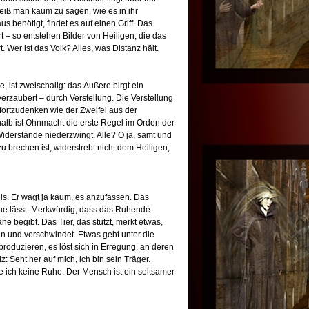
eiß man kaum zu sagen, wie es in ihr
 benötigt, findet es auf einen Griff. Das
rt – so entstehen Bilder von Heiligen, die das
Wer ist das Volk? Alles, was Distanz hält.
, ist zweischalig: das Äußere birgt ein
erzaubert – durch Verstellung. Die Verstellung
fortzudenken wie der Zweifel aus der
halb ist Ohnmacht die erste Regel im Orden der
e Widerstände niederzwingt. Alle? O ja, samt und
u brechen ist, widerstrebt nicht dem Heiligen,
eis. Er wagt ja kaum, es anzufassen. Das
uhe lässt. Merkwürdig, dass das Ruhende
he begibt. Das Tier, das stutzt, merkt etwas,
ein und verschwindet. Etwas geht unter die
eproduzieren, es löst sich in Erregung, an deren
: Seht her auf mich, ich bin sein Träger.
e ich keine Ruhe. Der Mensch ist ein seltsamer