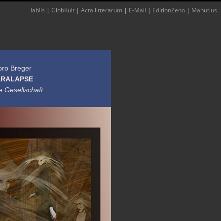
Iablis
|
GlobKult
|
Acta litterarum
|
E-Mail
|
EditionZeno
|
Manutius
oro Breger
ARALAPSE
re Gesellschaft