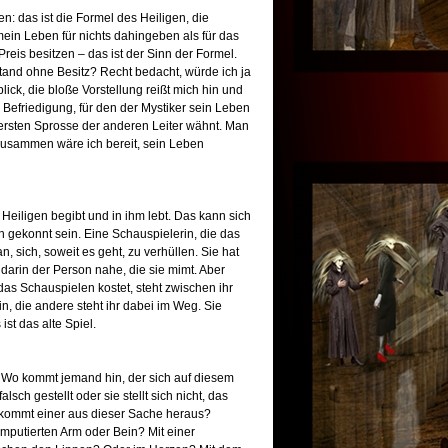
: das ist die Formel des Heiligen, die
mein Leben für nichts dahingeben als für das
Preis besitzen – das ist der Sinn der Formel.
ustand ohne Besitz? Recht bedacht, würde ich ja
ick, die bloße Vorstellung reißt mich hin und
r Befriedigung, für den der Mystiker sein Leben
 ersten Sprosse der anderen Leiter wähnt. Man
 zusammen wäre ich bereit, sein Leben
s Heiligen begibt und in ihm lebt. Das kann sich
h gekonnt sein. Eine Schauspielerin, die das
n, sich, soweit es geht, zu verhüllen. Sie hat
darin der Person nahe, die sie mimt. Aber
 das Schauspielen kostet, steht zwischen ihr
n, die andere steht ihr dabei im Weg. Sie
st das alte Spiel.
 Wo kommt jemand hin, der sich auf diesem
lsch gestellt oder sie stellt sich nicht, das
 kommt einer aus dieser Sache heraus?
putierten Arm oder Bein? Mit einer