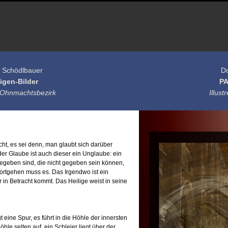
h Schödlbauer
D
ligen-Bilder
P
Ohnmachtsbezirk
Illust
cht, es sei denn, man glaubt sich darüber
eder Glaube ist auch dieser ein Unglaube: ein
gegeben sind, die nicht gegeben sein können,
fortgehen muss es. Das Irgendwo ist ein
er in Betracht kommt. Das Heilige weist in seine
 eine Spur, es führt in die Höhle der innersten
e selten auf, ein Schleier liegt über der